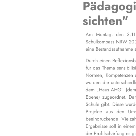
Pädagogi
sichten"
Am Montag, den 3.11.2
Schulkompass NRW 2030 
eine Bestandsaufnahme 
Durch einen Reflexions
für das Thema sensibili
Normen, Kompetenzen und
wurden die unterschiedl
dem „Haus AHG“ (dem Fu
Ebene) zugeordnet. Dan
Schule gibt. Diese wur
Projekte aus den Umsc
beeindruckende Vielza
Ergebnisse soll in einem
der Profilschärfung es gi