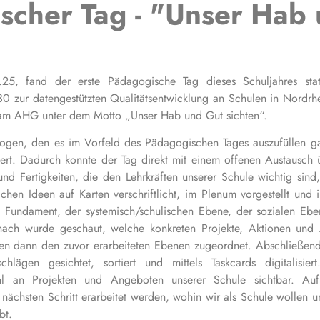
scher Tag - "Unser Hab
5, fand der erste Pädagogische Tag dieses Schuljahres sta
zur datengestützten Qualitätsentwicklung an Schulen in Nordrhe
am AHG unter dem Motto „Unser Hab und Gut sichten“.
bogen, den es im Vorfeld des Pädagogischen Tages auszufüllen ga
siert. Dadurch konnte der Tag direkt mit einem offenen Austausch 
 Fertigkeiten, die den Lehrkräften unserer Schule wichtig sind, 
ichen Ideen auf Karten verschriftlicht, im Plenum vorgestellt und
ndament, der systemisch/schulischen Ebene, der sozialen Eben
ach wurde geschaut, welche konkreten Projekte, Aktionen und
den dann den zuvor erarbeiteten Ebenen zugeordnet. Abschließen
hlägen gesichtet, sortiert und mittels Taskcards digitalisie
hl an Projekten und Angeboten unserer Schule sichtbar. Au
 nächsten Schritt erarbeitet werden, wohin wir als Schule wollen
bt.