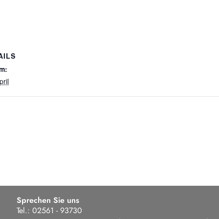
AILS
m:
pril
Sprechen Sie uns
Tel.: 02561 - 93730