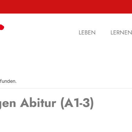
LEBEN
LERNE
efunden.
en Abitur (A1-3)