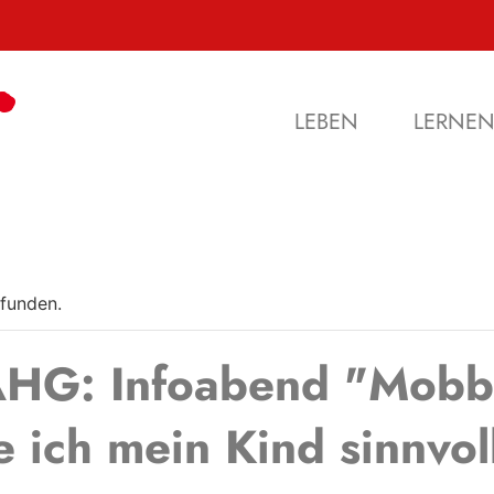
LEBEN
LERNE
efunden.
AHG: Infoabend "Mobbi
e ich mein Kind sinnvol