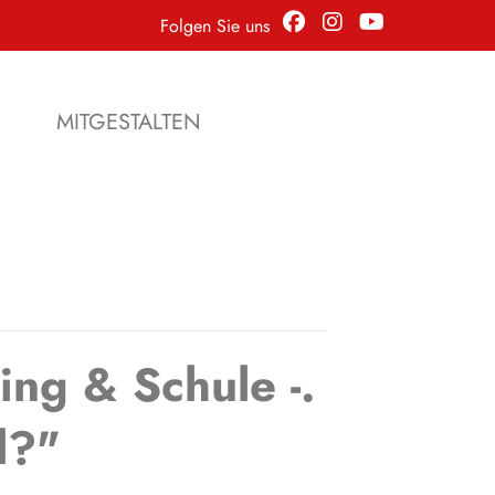
Folgen Sie uns
N
MITGESTALTEN
ng & Schule -.
l?"